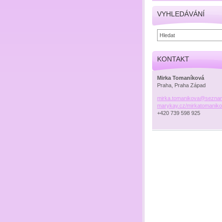
VYHLEDÁVÁNÍ
KONTAKT
Mirka Tomaníková
Praha, Praha Západ
mirka.tomanikova@sezna
marykay.cz/mirkatomanik
+420 739 598 925