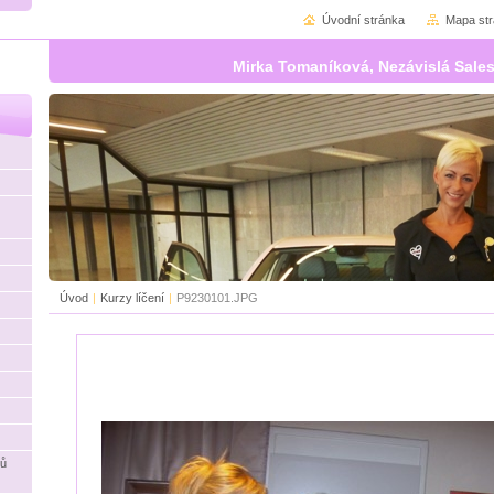
Úvodní stránka
Mapa st
Mirka Tomaníková, Nezávislá Sales
Úvod
|
Kurzy líčení
|
P9230101.JPG
ků