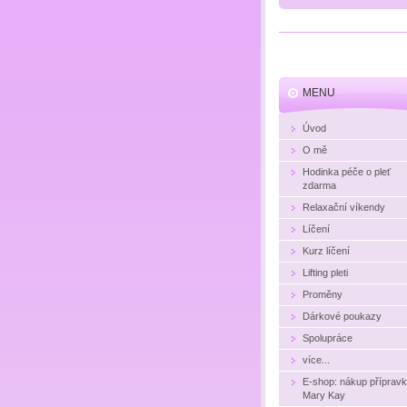
MENU
Úvod
O mě
Hodinka péče o pleť
zdarma
Relaxační víkendy
Líčení
Kurz líčení
Lifting pleti
Proměny
Dárkové poukazy
Spolupráce
více...
E-shop: nákup příprav
Mary Kay