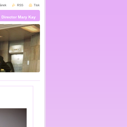
ránek
RSS
Tisk
 Director Mary Kay