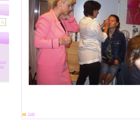
m.cz
ova
Zpět