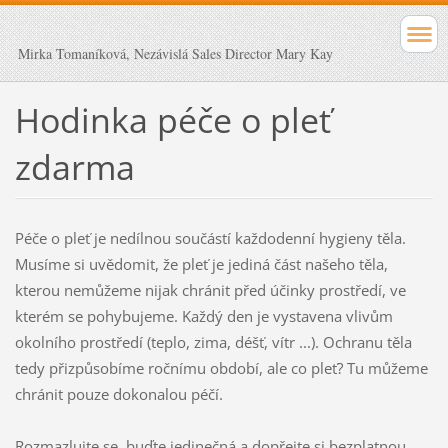
Mirka Tomaníková, Nezávislá Sales Director Mary Kay
Hodinka péče o pleť
zdarma
Péče o pleť je nedílnou součástí každodenní hygieny těla.
Musíme si uvědomit, že pleť je jediná část našeho těla,
kterou nemůžeme nijak chránit před účinky prostředí, ve
kterém se pohybujeme. Každý den je vystavena vlivům
okolního prostředí (teplo, zima, déšť, vítr ...). Ochranu těla
tedy přizpůsobíme ročnímu období, ale co pleť? Tu můžeme
chránit pouze dokonalou péčí.
Rozmazlujte se, buďte jedinečná a dopřejte si bezplatnou