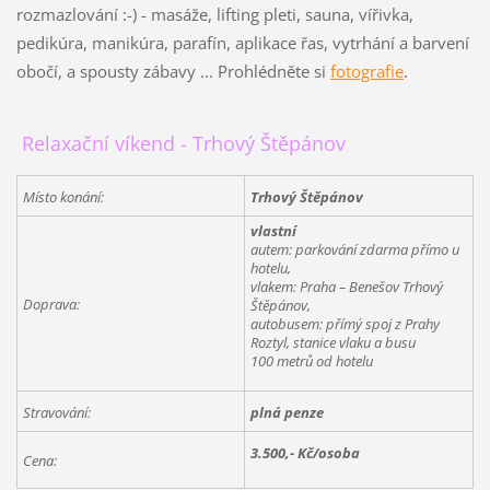
rozmazlování :-) - masáže, lifting pleti, sauna, vířivka,
pedikúra, manikúra, parafín, aplikace řas, vytrhání a barvení
obočí, a spousty zábavy ... Prohlédněte si
fotografie
.
Relaxační víkend - Trhový Štěpánov
Místo konání:
Trhový Štěpánov
vlastní
autem: parkování zdarma přímo u
hotelu,
vlakem: Praha – Benešov Trhový
Doprava:
Štěpánov,
autobusem: přímý spoj z Prahy
Roztyl, stanice vlaku a busu
100 metrů od hotelu
Stravování:
plná penze
3.500,- Kč/osoba
Cena: