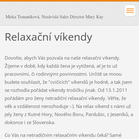
Mirka Tomaníková, Nezávislá Sales Director Mary Kay
Relaxační víkendy
Dovolte, abych Vás pozvala na naše relaxační víkendy.
Žijeme v době, kdy každá žena je vytížená, ať je to už
pracovními, či rodinnými povinnostmi. Určitě se mnou
budete souhlasit, že "cvičících" víkendů je hodně, a tak jsem
se rozhodla pořádat víkendy trošičku jinak. Od 13.1.2011
pořádám pro ženy netradiční relaxační víkendy. Věřte, že
věk a vzdálenost nerozhoduje :-). Na relax víkend s námi už
jely ženy z Kutné Hory, Nového Boru, Pardubic, z Jeseníků, a
dokonce i ze Slovenska.
Co Vás na netradičním relaxačním víkendu čeká? Samé