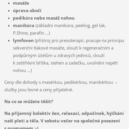
masáže
úprava obočí
pedikúra nebo masáž nohou
manikúra
(základní manikúra, peeling, gel lak,
P.Shine, parafín …)
lymfoven
(přístroj pro presoterapii, pracuje na principu
sekvenční tlakové masáže, slouží k regeneračním a
podpůrným účelům u zdravých jedinců, slouží
k zeštíhlení bříška, stehen a zadečku, uvolnění napětí
nohou …)
Ceny dle dohody s masérkou, pedikérkou, manikérkou –
služby jsou levné a ceny přijatelné.
Na co se můžete těšit?
Na příjemný kolektiv žen, relaxaci, odpočinek, hýčkání
naší pleti a těla. V sobotu večer na společné posezení
s programem :-)