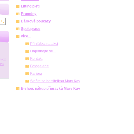
Lifting pleti
Proměny
Dárkové poukazy
Spolupráce
více...
Přihláška na akci
Objednejte se...
Kontakt
m.cz
ova
Fotogalerie
Kariéra
Staňte se hostitelkou Mary Kay
E-shop: nákup přípravků Mary Kay