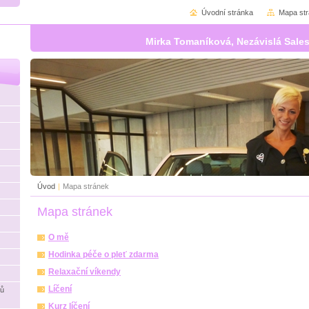
Úvodní stránka
Mapa st
Mirka Tomaníková, Nezávislá Sales
Úvod
|
Mapa stránek
Mapa stránek
O mě
Hodinka péče o pleť zdarma
Relaxační víkendy
Líčení
ků
Kurz líčení