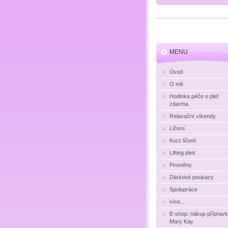
MENU
Úvod
O mě
Hodinka péče o pleť
zdarma
Relaxační víkendy
Líčení
Kurz líčení
Lifting pleti
Proměny
Dárkové poukazy
Spolupráce
více...
E-shop: nákup příprav
Mary Kay