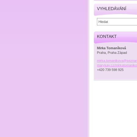
VYHLEDÁVÁNÍ
KONTAKT
Mirka Tomaníková
Praha, Praha Západ
mirka.tomanikova@sezna
marykay.cz/mirkatomanik
+420 739 598 925